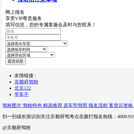
网上报名
享受VIP尊贵服务
填写信息，您的专属客服会及时与您联系！
提交信息
友情链接 :
京都府驾校
北京122
学车不
驾校图片
驾校特色
精选推荐
选车型驾照
报名流程
客货运资格
扫一扫或长按识别关注京都府驾考点击拨打报名热线：4000-919-360京IC
@京都府驾校