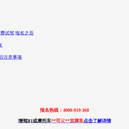
免费试驾
报名之后
E
后注意事项
报名热线：4000-919-360
增驾B1或摩托车
**可
买
**京牌车
点击了解详情