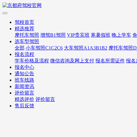
驾校首页
精选推荐
摩托车驾照
增驾B1驾照
VIP贵宾班
寒暑假班
晚上学车
选车型驾照
全部
小车驾照C1C2C6
大车驾照A1A3B1B2
摩托车驾照D
报名流程
学车价格及流程
微信咨询及网上支付
报名所需证件
报名
报名中心
通知公告
班车线路
新闻资讯
评价留言
精选评价
评价留言
售后反馈