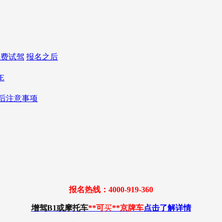
免费试驾
报名之后
E
后注意事项
报名热线：4000-919-360
增驾B1或摩托车
**可
买
**京牌车
点击了解详情