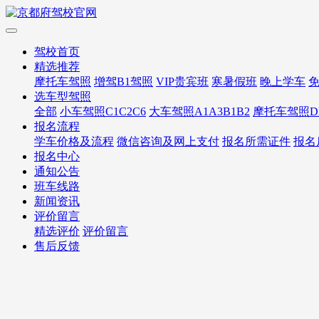
驾校首页
精选推荐
摩托车驾照
增驾B1驾照
VIP贵宾班
寒暑假班
晚上学车
选车型驾照
全部
小车驾照C1C2C6
大车驾照A1A3B1B2
摩托车驾照D
报名流程
学车价格及流程
微信咨询及网上支付
报名所需证件
报名
报名中心
通知公告
班车线路
新闻资讯
评价留言
精选评价
评价留言
售后反馈