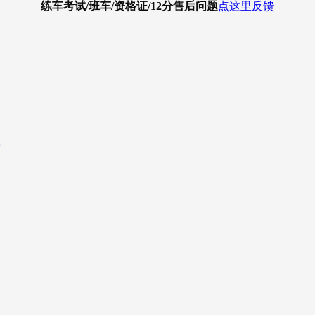
练车考试/班车/资格证/12分
售后问题
点这里反馈