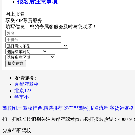
报名后注意事项
网上报名
享受VIP尊贵服务
填写信息，您的专属客服会及时与您联系！
提交信息
友情链接 :
京都府驾校
北京122
学车不
驾校图片
驾校特色
精选推荐
选车型驾照
报名流程
客货运资格
扫一扫或长按识别关注京都府驾考点击拨打报名热线：4000-919-360京IC
@京都府驾校