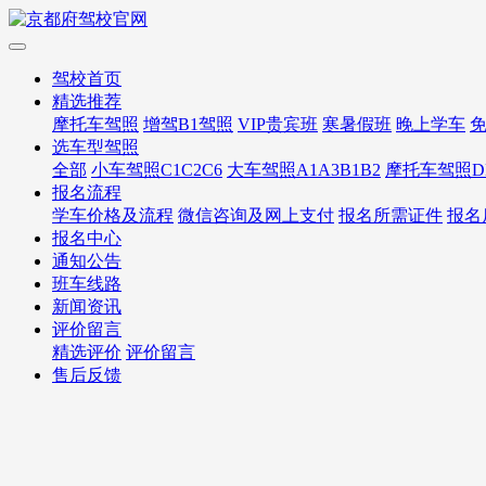
驾校首页
精选推荐
摩托车驾照
增驾B1驾照
VIP贵宾班
寒暑假班
晚上学车
选车型驾照
全部
小车驾照C1C2C6
大车驾照A1A3B1B2
摩托车驾照D
报名流程
学车价格及流程
微信咨询及网上支付
报名所需证件
报名
报名中心
通知公告
班车线路
新闻资讯
评价留言
精选评价
评价留言
售后反馈