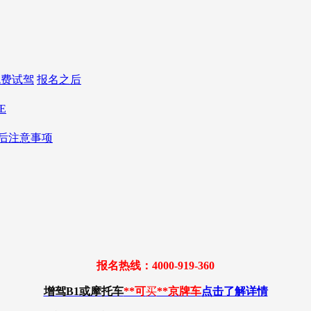
免费试驾
报名之后
E
后注意事项
报名热线：4000-919-360
增驾B1或摩托车
**可
买
**京牌车
点击了解详情