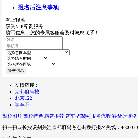
报名后注意事项
网上报名
享受VIP尊贵服务
填写信息，您的专属客服会及时与您联系！
提交信息
友情链接 :
京都府驾校
北京122
学车不
驾校图片
驾校特色
精选推荐
选车型驾照
报名流程
客货运资格
扫一扫或长按识别关注京都府驾考点击拨打报名热线：4000-919-360京IC