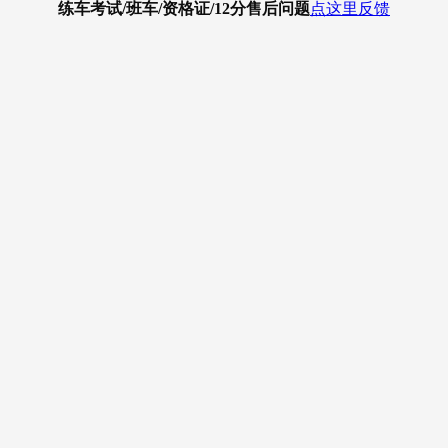
练车考试/班车/资格证/12分
售后问题
点这里反馈