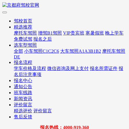
驾校首页
精选推荐
摩托车驾照
增驾B1驾照
VIP贵宾班
寒暑假班
晚上学车
免费试驾
报名之后
选车型驾照
全部
小车驾照C1C2C6
大车驾照A1A3B1B2
摩托车驾照
DE
报名流程
学车价格及流程
微信咨询及网上支付
报名所需证件
报
名后注意事项
报名中心
通知公告
班车线路
新闻资讯
评价留言
精选评价
评价留言
售后反馈
报名热线：4000-919-360