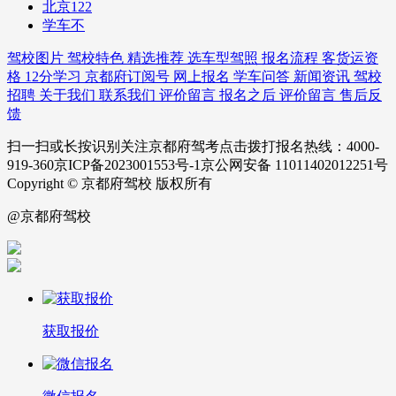
北京122
学车不
驾校图片
驾校特色
精选推荐
选车型驾照
报名流程
客货运资
格
12分学习
京都府订阅号
网上报名
学车问答
新闻资讯
驾校
招聘
关于我们
联系我们
评价留言
报名之后
评价留言
售后反
馈
扫一扫或长按识别关注京都府驾考点击拨打报名热线：4000-
919-360京ICP备2023001553号-1京公网安备 11011402012251号
Copyright © 京都府驾校 版权所有
@京都府驾校
获取报价