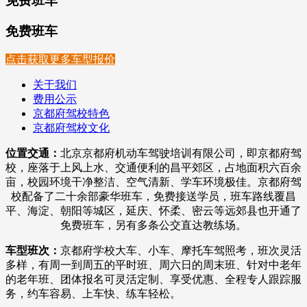
免费班车
免费班车
点击获取更多车型报价
关于我们
费用公示
京都府驾校特色
京都府驾校文化
位置交通：
北京京都府机动车驾驶培训有限公司
，即京都府驾
校，座落于上风上水、交通便利的昌平郊区，占地面积六百余
亩，校园环境干净整洁、空气清新、学车环境极佳。京都府驾
校配备了二十余部豪华班车，免费接送学员，班车路线覆昌
平、海淀、朝阳等城区，延庆、怀柔、密云等远郊县也开通了
免费班车，另有多条公交直达教练场。
车型班次：
京都府学校大车、小车、摩托车驾照考，班次灵活
多样，有周一到周五的平时班、周六日的周末班、针对中老年
的老年班、团体报名可灵活定制、享受优惠、全程专人跟踪服
务，约车容易、上车快、练车轻松。