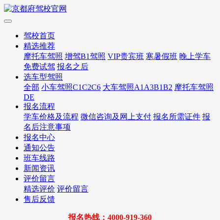
驾校首页
精选推荐
摩托车驾照
增驾B1驾照
VIP贵宾班
寒暑假班
晚上学车
免费试驾
报名之后
选车型驾照
全部
小车驾照C1C2C6
大车驾照A1A3B1B2
摩托车驾照
DE
报名流程
学车价格及流程
微信咨询及网上支付
报名所需证件
报
名后注意事项
报名中心
通知公告
班车线路
新闻资讯
评价留言
精选评价
评价留言
售后反馈
报名热线：4000-919-360