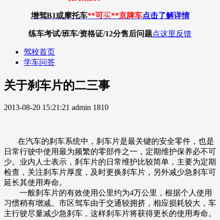
增驾B1或摩托车
**可
买
**京牌车
点击了解详情
练车考试/班车/资格证/12分
售后问题
点这里反馈
驾校首页
学车问答
关于刹车片的二三事
2013-08-20 15:21:21
admin
1810
在汽车的刹车系统中，刹车片是最关键的安全零件，也是
日常行驶中使用最为频繁的零部件之一，定期维护保养必不可
少。业内人士表示，刹车片的日常维护比较简单，主要为定期
检查，关注刹车片厚度，及时更换刹车片，另外减少急刹车可
延长其使用寿命。
一般刹车片的有效使用公里约为4万公里，根据个人使用
习惯稍有增减。市区驾车由于交通较拥挤，相应损耗较大，车
主行驶尽量减少急刹车，这样刹车片将获得更长的使用寿命。