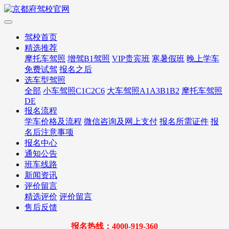
驾校首页
精选推荐
摩托车驾照
增驾B1驾照
VIP贵宾班
寒暑假班
晚上学车
免费试驾
报名之后
选车型驾照
全部
小车驾照C1C2C6
大车驾照A1A3B1B2
摩托车驾照
DE
报名流程
学车价格及流程
微信咨询及网上支付
报名所需证件
报
名后注意事项
报名中心
通知公告
班车线路
新闻资讯
评价留言
精选评价
评价留言
售后反馈
报名热线：4000-919-360