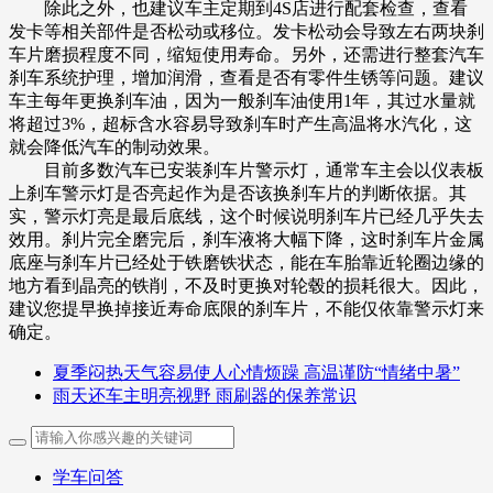
除此之外，也建议车主定期到4S店进行配套检查，查看
发卡等相关部件是否松动或移位。发卡松动会导致左右两块刹
车片磨损程度不同，缩短使用寿命。另外，还需进行整套汽车
刹车系统护理，增加润滑，查看是否有零件生锈等问题。建议
车主每年更换刹车油，因为一般刹车油使用1年，其过水量就
将超过3%，超标含水容易导致刹车时产生高温将水汽化，这
就会降低汽车的制动效果。
目前多数汽车已安装刹车片警示灯，通常车主会以仪表板
上刹车警示灯是否亮起作为是否该换刹车片的判断依据。其
实，警示灯亮是最后底线，这个时候说明刹车片已经几乎失去
效用。刹片完全磨完后，刹车液将大幅下降，这时刹车片金属
底座与刹车片已经处于铁磨铁状态，能在车胎靠近轮圈边缘的
地方看到晶亮的铁削，不及时更换对轮毂的损耗很大。因此，
建议您提早换掉接近寿命底限的刹车片，不能仅依靠警示灯来
确定。
夏季闷热天气容易使人心情烦躁 高温谨防“情绪中暑”
雨天还车主明亮视野 雨刷器的保养常识
学车问答