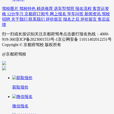
驾校图片
驾校特色
精选推荐
选车型驾照
报名流程
客货运资
格
12分学习
京都府订阅号
网上报名
学车问答
新闻资讯
驾校
招聘
关于我们
联系我们
评价留言
报名之后
评价留言
售后反
馈
扫一扫或长按识别关注京都府驾考点击拨打报名热线：4000-
919-360京ICP备2023001553号-1京公网安备 11011402012251号
Copyright © 京都府驾校 版权所有
@京都府驾校
获取报价
微信报名