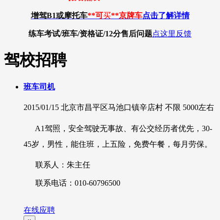
增驾B1或摩托车
**可
买
**京牌车
点击了解详情
练车考试/班车/资格证/12分
售后问题
点这里反馈
驾校招聘
班车司机
2015/01/15
北京市昌平区马池口镇辛店村
不限
5000左右
A1驾照，
安全驾驶无事故、
有公交经历者优先，30-
45岁，男性，能住班，上五险，免费午餐，每月劳保。
联系人：朱主任
联系电话：010-60796500
在线应聘