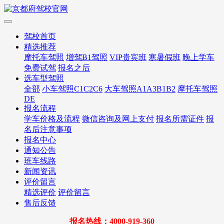
驾校首页
精选推荐
摩托车驾照
增驾B1驾照
VIP贵宾班
寒暑假班
晚上学车
免费试驾
报名之后
选车型驾照
全部
小车驾照C1C2C6
大车驾照A1A3B1B2
摩托车驾照
DE
报名流程
学车价格及流程
微信咨询及网上支付
报名所需证件
报
名后注意事项
报名中心
通知公告
班车线路
新闻资讯
评价留言
精选评价
评价留言
售后反馈
报名热线：4000-919-360