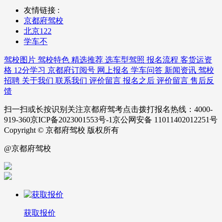
友情链接 :
京都府驾校
北京122
学车不
驾校图片
驾校特色
精选推荐
选车型驾照
报名流程
客货运资
格
12分学习
京都府订阅号
网上报名
学车问答
新闻资讯
驾校
招聘
关于我们
联系我们
评价留言
报名之后
评价留言
售后反
馈
扫一扫或长按识别关注京都府驾考点击拨打报名热线：4000-
919-360京ICP备2023001553号-1京公网安备 11011402012251号
Copyright © 京都府驾校 版权所有
@京都府驾校
获取报价