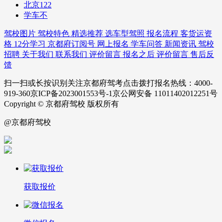
北京122
学车不
驾校图片
驾校特色
精选推荐
选车型驾照
报名流程
客货运资
格
12分学习
京都府订阅号
网上报名
学车问答
新闻资讯
驾校
招聘
关于我们
联系我们
评价留言
报名之后
评价留言
售后反
馈
扫一扫或长按识别关注京都府驾考点击拨打报名热线：4000-
919-360京ICP备2023001553号-1京公网安备 11011402012251号
Copyright © 京都府驾校 版权所有
@京都府驾校
获取报价