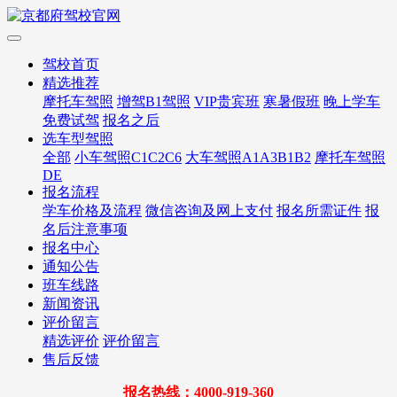
驾校首页
精选推荐
摩托车驾照
增驾B1驾照
VIP贵宾班
寒暑假班
晚上学车
免费试驾
报名之后
选车型驾照
全部
小车驾照C1C2C6
大车驾照A1A3B1B2
摩托车驾照
DE
报名流程
学车价格及流程
微信咨询及网上支付
报名所需证件
报
名后注意事项
报名中心
通知公告
班车线路
新闻资讯
评价留言
精选评价
评价留言
售后反馈
报名热线：4000-919-360