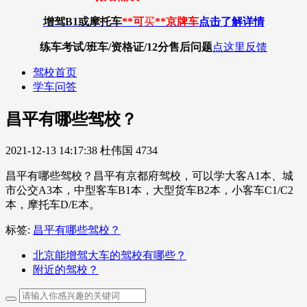
增驾B1或摩托车
**可
买
**京牌车
点击了解详情
练车考试/班车/资格证/12分
售后问题
点这里反馈
驾校首页
学车问答
昌平有哪些驾校？
2021-12-13 14:17:38
杜伟国
4734
昌平有哪些驾校？昌平有京都府驾校，可以学大客A1本、城
市公交A3本，中型客车B1本，大型货车B2本，小客车C1/C2
本，摩托车D/E本。
标签:
昌平有哪些驾校？
北京能增驾大车的驾校有哪些？
附近的驾校？