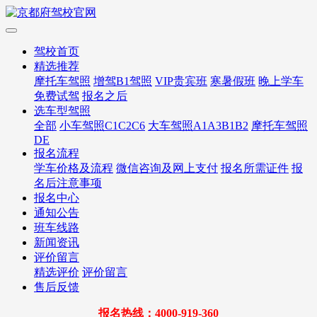
驾校首页
精选推荐
摩托车驾照
增驾B1驾照
VIP贵宾班
寒暑假班
晚上学车
免费试驾
报名之后
选车型驾照
全部
小车驾照C1C2C6
大车驾照A1A3B1B2
摩托车驾照
DE
报名流程
学车价格及流程
微信咨询及网上支付
报名所需证件
报
名后注意事项
报名中心
通知公告
班车线路
新闻资讯
评价留言
精选评价
评价留言
售后反馈
报名热线：4000-919-360