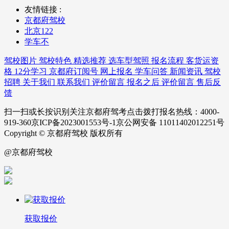
友情链接 :
京都府驾校
北京122
学车不
驾校图片
驾校特色
精选推荐
选车型驾照
报名流程
客货运资
格
12分学习
京都府订阅号
网上报名
学车问答
新闻资讯
驾校
招聘
关于我们
联系我们
评价留言
报名之后
评价留言
售后反
馈
扫一扫或长按识别关注京都府驾考点击拨打报名热线：4000-
919-360京ICP备2023001553号-1京公网安备 11011402012251号
Copyright © 京都府驾校 版权所有
@京都府驾校
获取报价