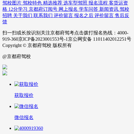
驾校图片
驾校特色
精选推荐
选车型驾照
报名流程
客货运资
格
12分学习
京都府订阅号
网上报名
学车问答
新闻资讯
驾校
招聘
关于我们
联系我们
评价留言
报名之后
评价留言
售后反
馈
扫一扫或长按识别关注京都府驾考点击拨打报名热线：4000-
919-360京ICP备2023001553号-1京公网安备 11011402012251号
Copyright © 京都府驾校 版权所有
@京都府驾校
获取报价
微信报名