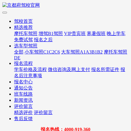
驾校首页
精选推荐
摩托车驾照
增驾B1驾照
VIP贵宾班
寒暑假班
晚上学车
免费试驾
报名之后
选车型驾照
全部
小车驾照C1C2C6
大车驾照A1A3B1B2
摩托车驾照
DE
报名流程
学车价格及流程
微信咨询及网上支付
报名所需证件
报
名后注意事项
报名中心
通知公告
班车线路
新闻资讯
评价留言
精选评价
评价留言
售后反馈
报名热线：4000-919-360