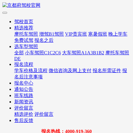
驾校首页
精选推荐
摩托车驾照
增驾B1驾照
VIP贵宾班
寒暑假班
晚上学车
免费试驾
报名之后
选车型驾照
全部
小车驾照C1C2C6
大车驾照A1A3B1B2
摩托车驾照
DE
报名流程
学车价格及流程
微信咨询及网上支付
报名所需证件
报
名后注意事项
报名中心
通知公告
班车线路
新闻资讯
评价留言
精选评价
评价留言
售后反馈
报名热线：4000-919-360