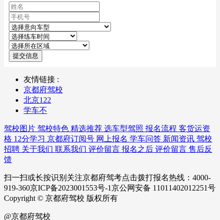
提交信息
友情链接 :
京都府驾校
北京122
学车不
驾校图片
驾校特色
精选推荐
选车型驾照
报名流程
客货运资
格
12分学习
京都府订阅号
网上报名
学车问答
新闻资讯
驾校
招聘
关于我们
联系我们
评价留言
报名之后
评价留言
售后反
馈
扫一扫或长按识别关注京都府驾考点击拨打报名热线：4000-
919-360京ICP备2023001553号-1京公网安备 11011402012251号
Copyright © 京都府驾校 版权所有
@京都府驾校