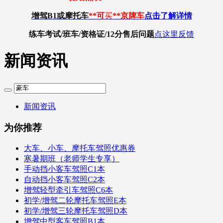
增驾B1或摩托车
**可
买
**京牌车
点击了解详情
练车考试/班车/资格证/12分
售后问题
点这里反馈
新闻资讯
新闻资讯
为你推荐
大车、小车、摩托车驾照优惠券
寒暑期班（老师学生专享）
手动挡小客车驾照C1本
自动挡小客车驾照C2本
增驾轻型牵引车驾照C6本
初学/增驾二轮摩托车驾照E本
初学/增驾三轮摩托车驾照D本
增驾中型客车驾照B1本