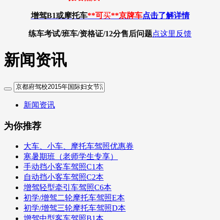
增驾B1或摩托车
**可
买
**京牌车
点击了解详情
练车考试/班车/资格证/12分
售后问题
点这里反馈
新闻资讯
新闻资讯
为你推荐
大车、小车、摩托车驾照优惠券
寒暑期班（老师学生专享）
手动挡小客车驾照C1本
自动挡小客车驾照C2本
增驾轻型牵引车驾照C6本
初学/增驾二轮摩托车驾照E本
初学/增驾三轮摩托车驾照D本
增驾中型客车驾照B1本