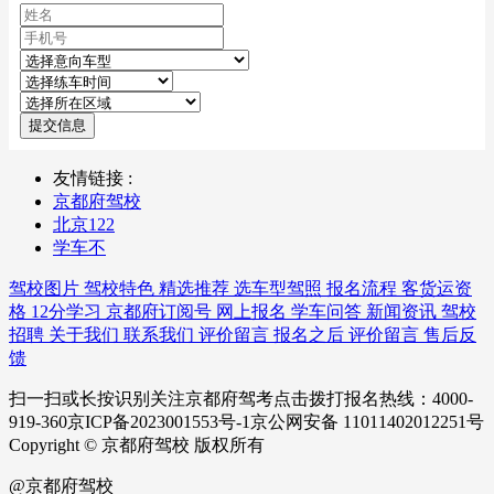
提交信息
友情链接 :
京都府驾校
北京122
学车不
驾校图片
驾校特色
精选推荐
选车型驾照
报名流程
客货运资
格
12分学习
京都府订阅号
网上报名
学车问答
新闻资讯
驾校
招聘
关于我们
联系我们
评价留言
报名之后
评价留言
售后反
馈
扫一扫或长按识别关注京都府驾考点击拨打报名热线：4000-
919-360京ICP备2023001553号-1京公网安备 11011402012251号
Copyright © 京都府驾校 版权所有
@京都府驾校