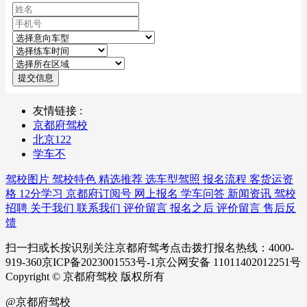
提交信息
友情链接 :
京都府驾校
北京122
学车不
驾校图片
驾校特色
精选推荐
选车型驾照
报名流程
客货运资
格
12分学习
京都府订阅号
网上报名
学车问答
新闻资讯
驾校
招聘
关于我们
联系我们
评价留言
报名之后
评价留言
售后反
馈
扫一扫或长按识别关注京都府驾考点击拨打报名热线：4000-
919-360京ICP备2023001553号-1京公网安备 11011402012251号
Copyright © 京都府驾校 版权所有
@京都府驾校