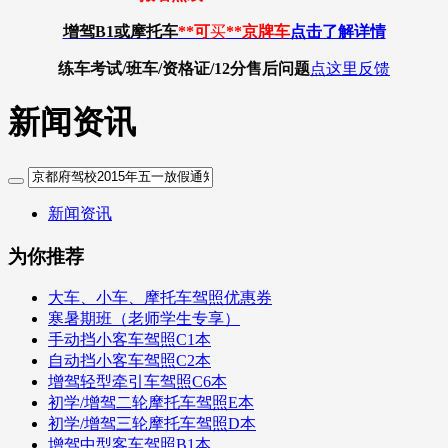
增驾B1或摩托车
**可
买
**京牌车
点击了解详情
练车考试/班车/资格证/12分
售后问题
点这里反馈
新闻资讯
新闻资讯
为你推荐
大车、小车、摩托车驾照优惠券
寒暑期班（老师学生专享）
手动挡小客车驾照C1本
自动挡小客车驾照C2本
增驾轻型牵引车驾照C6本
初学/增驾二轮摩托车驾照E本
初学/增驾三轮摩托车驾照D本
增驾中型客车驾照B1本