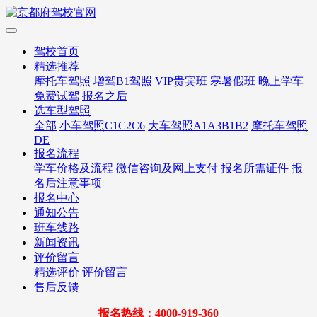
驾校首页
精选推荐
摩托车驾照
增驾B1驾照
VIP贵宾班
寒暑假班
晚上学车
免费试驾
报名之后
选车型驾照
全部
小车驾照C1C2C6
大车驾照A1A3B1B2
摩托车驾照
DE
报名流程
学车价格及流程
微信咨询及网上支付
报名所需证件
报
名后注意事项
报名中心
通知公告
班车线路
新闻资讯
评价留言
精选评价
评价留言
售后反馈
报名热线：4000-919-360