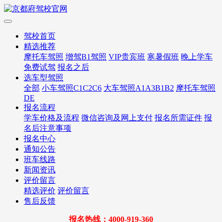
驾校首页
精选推荐
摩托车驾照
增驾B1驾照
VIP贵宾班
寒暑假班
晚上学车
免费试驾
报名之后
选车型驾照
全部
小车驾照C1C2C6
大车驾照A1A3B1B2
摩托车驾照
DE
报名流程
学车价格及流程
微信咨询及网上支付
报名所需证件
报
名后注意事项
报名中心
通知公告
班车线路
新闻资讯
评价留言
精选评价
评价留言
售后反馈
报名热线：4000-919-360