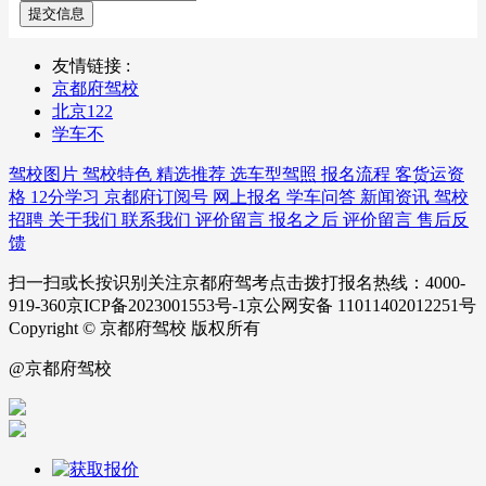
提交信息
友情链接 :
京都府驾校
北京122
学车不
驾校图片
驾校特色
精选推荐
选车型驾照
报名流程
客货运资
格
12分学习
京都府订阅号
网上报名
学车问答
新闻资讯
驾校
招聘
关于我们
联系我们
评价留言
报名之后
评价留言
售后反
馈
扫一扫或长按识别关注京都府驾考点击拨打报名热线：4000-
919-360京ICP备2023001553号-1京公网安备 11011402012251号
Copyright © 京都府驾校 版权所有
@京都府驾校