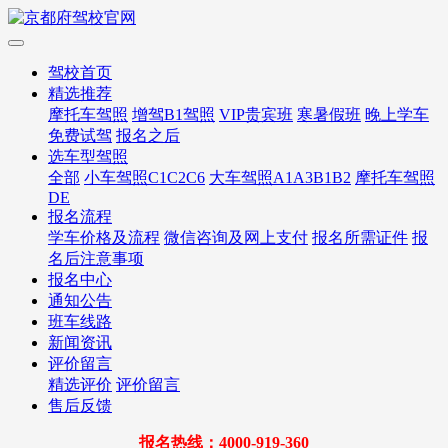
驾校首页
精选推荐
摩托车驾照
增驾B1驾照
VIP贵宾班
寒暑假班
晚上学车
免费试驾
报名之后
选车型驾照
全部
小车驾照C1C2C6
大车驾照A1A3B1B2
摩托车驾照
DE
报名流程
学车价格及流程
微信咨询及网上支付
报名所需证件
报
名后注意事项
报名中心
通知公告
班车线路
新闻资讯
评价留言
精选评价
评价留言
售后反馈
报名热线：4000-919-360