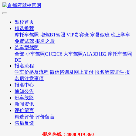
驾校首页
精选推荐
摩托车驾照
增驾B1驾照
VIP贵宾班
寒暑假班
晚上学车
免费试驾
报名之后
选车型驾照
全部
小车驾照C1C2C6
大车驾照A1A3B1B2
摩托车驾照
DE
报名流程
学车价格及流程
微信咨询及网上支付
报名所需证件
报
名后注意事项
报名中心
通知公告
班车线路
新闻资讯
评价留言
精选评价
评价留言
售后反馈
报名热线：4000-919-360