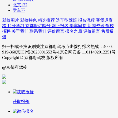
北京122
学车不
驾校图片
驾校特色
精选推荐
选车型驾照
报名流程
客货运资
格
12分学习
京都府订阅号
网上报名
学车问答
新闻资讯
驾校
招聘
关于我们
联系我们
评价留言
报名之后
评价留言
售后反
馈
扫一扫或长按识别关注京都府驾考点击拨打报名热线：4000-
919-360京ICP备2023001553号-1京公网安备 11011402012251号
Copyright © 京都府驾校 版权所有
@京都府驾校
获取报价