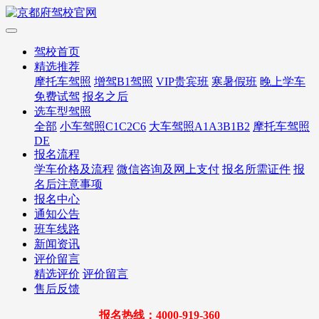
驾校首页
精选推荐
摩托车驾照
增驾B1驾照
VIP贵宾班
寒暑假班
晚上学车
免费试驾
报名之后
选车型驾照
全部
小车驾照C1C2C6
大车驾照A1A3B1B2
摩托车驾照
DE
报名流程
学车价格及流程
微信咨询及网上支付
报名所需证件
报
名后注意事项
报名中心
通知公告
班车线路
新闻资讯
评价留言
精选评价
评价留言
售后反馈
报名热线：4000-919-360