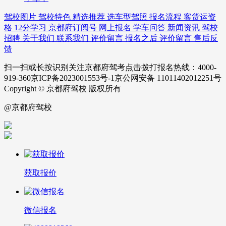
驾校图片
驾校特色
精选推荐
选车型驾照
报名流程
客货运资
格
12分学习
京都府订阅号
网上报名
学车问答
新闻资讯
驾校
招聘
关于我们
联系我们
评价留言
报名之后
评价留言
售后反
馈
扫一扫或长按识别关注京都府驾考点击拨打报名热线：4000-
919-360京ICP备2023001553号-1京公网安备 11011402012251号
Copyright © 京都府驾校 版权所有
@京都府驾校
获取报价
微信报名