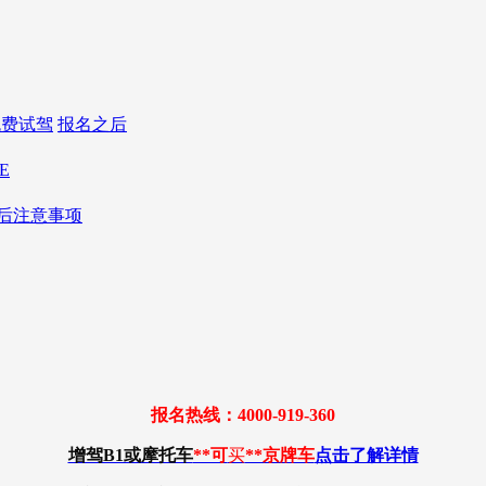
免费试驾
报名之后
E
后注意事项
报名热线：4000-919-360
增驾B1或摩托车
**可
买
**京牌车
点击了解详情