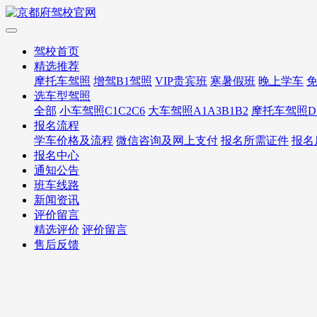
驾校首页
精选推荐
摩托车驾照
增驾B1驾照
VIP贵宾班
寒暑假班
晚上学车
选车型驾照
全部
小车驾照C1C2C6
大车驾照A1A3B1B2
摩托车驾照D
报名流程
学车价格及流程
微信咨询及网上支付
报名所需证件
报名
报名中心
通知公告
班车线路
新闻资讯
评价留言
精选评价
评价留言
售后反馈