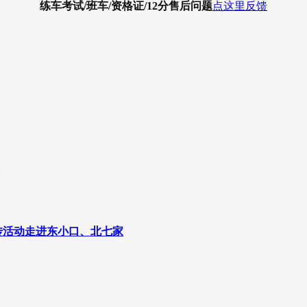
练车考试/班车/资格证/12分
售后问题
点这里反馈
传活动走进东小口、北七家